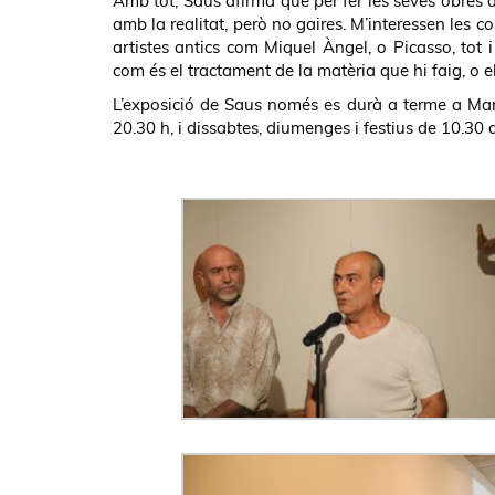
Amb tot, Saus afirma que per fer les seves obres d’
amb la realitat, però no gaires. M’interessen les
artistes antics com Miquel Àngel, o Picasso, tot
com és el tractament de la matèria que hi faig, o e
L’exposició de Saus només es durà a terme a Martor
20.30 h, i dissabtes, diumenges i festius de 10.30 