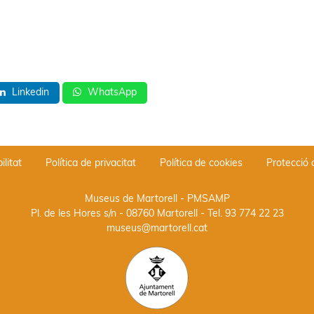
Linkedin
WhatsApp
ilitat
Política de privacitat
Política de cookies
Protecció
Museus de Martorell - PMSAMP
Pl. de les Hores s/n - 08760 Martorell
- Tel.
93 774 22 23
museus@martorell.cat