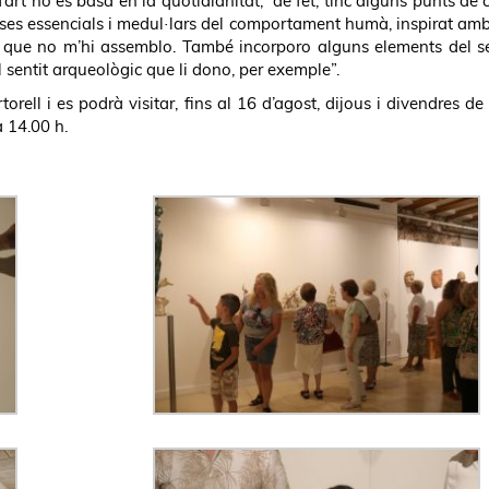
art no es basa en la quotidianitat, “de fet, tinc alguns punts de 
 coses essencials i medul·lars del comportament humà, inspirat am
 i que no m’hi assemblo. També incorporo alguns elements del s
l sentit arqueològic que li dono, per exemple”.
ell i es podrà visitar, fins al 16 d’agost, dijous i divendres de
a 14.00 h.