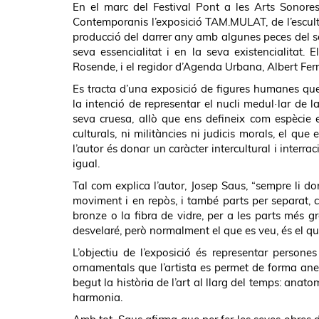
En el marc del Festival Pont a les Arts Sonores
Contemporanis l’exposició TAM.MULAT, de l’escult
producció del darrer any amb algunes peces del se
seva essencialitat i en la seva existencialitat.
Rosende, i el regidor d’Agenda Urbana, Albert Fern
Es tracta d’una exposició de figures humanes que
la intenció de representar el nucli medul·lar de 
seva cruesa, allò que ens defineix com espècie e
culturals, ni militàncies ni judicis morals, el qu
l’autor és donar un caràcter intercultural i interra
igual.
Tal com explica l’autor, Josep Saus, “sempre li d
moviment i en repòs, i també parts per separat, co
bronze o la fibra de vidre, per a les parts més gra
desvelaré, però normalment el que es veu, és el qu
L’objectiu de l’exposició és representar persone
ornamentals que l’artista es permet de forma ane
begut la història de l’art al llarg del temps: anat
harmonia.