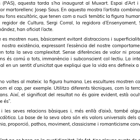
 (PAS), aquesta tarda s’ha inaugurat al Muxart. Espai d’Art i
or martorellenc Josep Saus. En aquesta mostra l’artista combina
u fons escultòric, que tenen com a nucli temàtic la figura human
 El regidor de Cultura, Sergi Corral, la regidora d’Ensenyament,
ández, han oficiat l’acte.
 es mostren nues, bàsicament evitant distraccions i superficiali
la nostra existència, expressant l’essència del nostre comportame
n tota la seva complexitat. Sense diferències de valor ni prose
e ens és comú a tots, immanència i subconscient col·lectiu. La int
cial en un sentit d’unicitat que expliqui que la vida ens defineix a
ono voltes al mateix: la figura humana. Les escultures mostren c
m el cap, per exemple. Utilitzo diferents tècniques, com la terra
ns. Així, el significat del resultat no és gaire evident, està ocul
e és”.
s i les seves relacions bàsiques i, més enllà d’això, també algu
cdòtica. La base de la seva obra són els valors universals dels 
omia, proporció, pathos, moviment, classicisme i romanticisme conv