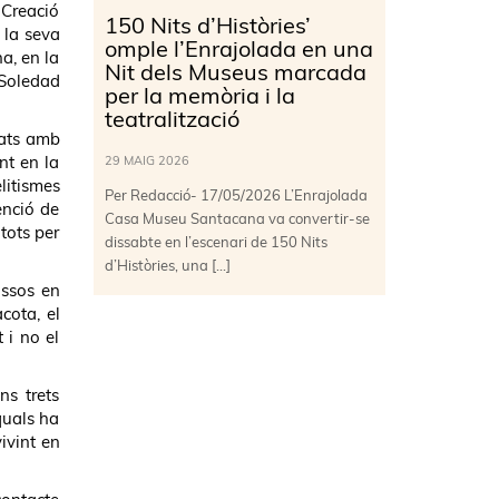
 Creació
150 Nits d’Històries’
 la seva
omple l’Enrajolada en una
a, en la
Nit dels Museus marcada
 Soledad
per la memòria i la
teatralització
tats amb
nt en la
29 MAIG 2026
litismes
Per Redacció- 17/05/2026 L’Enrajolada
enció de
Casa Museu Santacana va convertir-se
 tots per
dissabte en l’escenari de 150 Nits
d’Històries, una […]
ossos en
cota, el
t i no el
ns trets
quals ha
ivint en