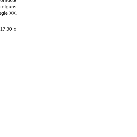
contacte
b alguns
egle XX,
 17.30 a