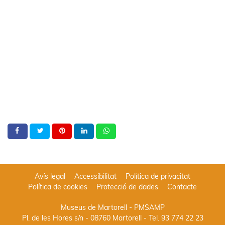
Avís legal
Accessibilitat
Política de privacitat
Política de cookies
Protecció de dades
Contacte
Museus de Martorell - PMSAMP
Pl. de les Hores s/n - 08760 Martorell
- Tel.
93 774 22 23