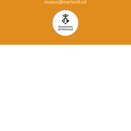
museus@martorell.cat