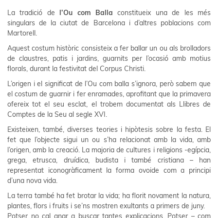
La tradició de
l’Ou com Balla
constitueix una de les més
singulars de la ciutat de Barcelona i d’altres poblacions com
Martorell.
Aquest costum històric consisteix a fer ballar un ou als brolladors
de claustres, patis i jardins, guarnits per l’ocasió amb motius
florals, durant la festivitat del Corpus Christi.
L’origen i el significat de l’Ou com balla s’ignora, però sabem que
el costum de guarnir i fer enramades, aprofitant que la primavera
ofereix tot el seu esclat, el trobem documentat als Llibres de
Comptes de la Seu al segle XVI.
Existeixen, també, diverses teories i hipòtesis sobre la festa. El
fet que l’objecte sigui un ou s’ha relacionat amb la vida, amb
l’origen, amb la creació. La majoria de cultures i religions -egípcia,
grega, etrusca, druídica, budista i també cristiana – han
representat iconogràficament la forma ovoide com a principi
d’una nova vida.
La terra també ha fet brotar la vida; ha florit novament la natura,
plantes, flors i fruits i se’ns mostren exultants a primers de juny.
Potser no cal anar a buscar tantes explicacions. Potser – com