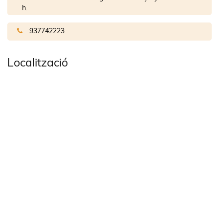
h.
937742223
Localització