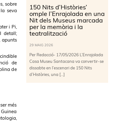
s, sobre
150 Nits d’Històries’
 la seva
omple l’Enrajolada en una
Nit dels Museus marcada
per la memòria i la
ter i Pi,
teatralització
 detall;
, apunts
29 MAIG 2026
Per Redacció- 17/05/2026 L’Enrajolada
cindible
Casa Museu Santacana va convertir-se
nció de
dissabte en l’escenari de 150 Nits
plina de
d’Històries, una […]
 ser més
a Guinea
tologia,