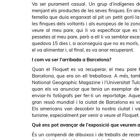
Va ser purament casual. Un grup d’indígenes de
menjant els productes de les seves finques. En ana
femella que duia enganxat al pit un petit goril·la
les finques dels voltants i als europeus de la zo
veure al meu pare, qui li va especificar que es
pessetes al meu pare, però a ell li va semblar exce
quedava 15 dies i, si aconseguia que no es morís, l
el va alimentar i, al final, es va anar recuperant.
I com va ser l’arribada a Barcelona?
Quan el Floquet es va recuperar, el meu pare 
Barcelona, que era on ell treballava. A més, ta
National Geographic Magazine i l’Universitat Tul
quan els va anunciar que tenia un exemplar de go
enviar-hi fotògrafs per fer-li un reportatge. Aqu
gran ressò mundial i la ciutat de Barcelona es v
Els americans van descobrir la nostra ciutat i va
turisme, especialment per venir a veure al Floquet.
Què ens pot avançar de l’exposició que veurem a
És un compendi de dibuixos i de treballs de rece