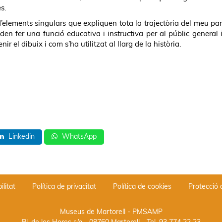
s.
d’elements singulars que expliquen tota la trajectòria del meu par
den fer una funció educativa i instructiva per al públic general i
nir el dibuix i com s’ha utilitzat al llarg de la història.
Linkedin
WhatsApp
ilitat
Política de privacitat
Política de cookies
Protecció
Museus de Martorell - PMSAMP