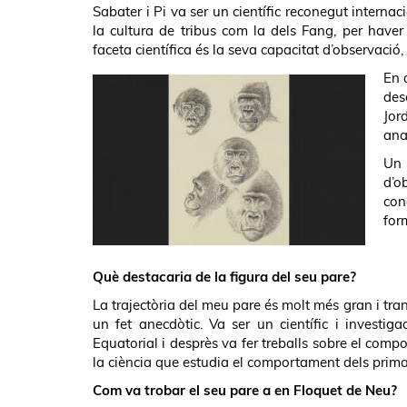
Sabater i Pi va ser un científic reconegut intern
la cultura de tribus com la dels Fang, per have
faceta científica és la seva capacitat d’observació
En 
des
Jor
ana
Un 
d’o
con
form
Què destacaria de la figura del seu pare?
La trajectòria del meu pare és molt més gran i t
un fet anecdòtic. Va ser un científic i investi
Equatorial i desprès va fer treballs sobre el comp
la ciència que estudia el comportament dels prima
Com va trobar el seu pare a en Floquet de Neu?