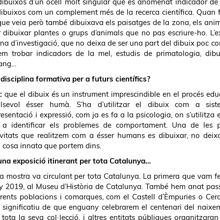
 dibuixos d’un ocell molt singular que és anomenat indicador de 
 dibuixos com un complement més de la recerca científica. Quan f
 que veia però també dibuixava els paisatges de la zona, els ani
dibuixar plantes o grups d’animals que no pas escriure-ho. L’e
eina d’investigació, que no deixa de ser una part del dibuix poc c
 trobar indicadors de la mel, estudis de primatologia, dib
Fang…
disciplina formativa per a futurs científics?
c que el dibuix és un instrument imprescindible en el procés edu
lsevol ésser humà. S’ha d’utilitzar el dibuix com a sis
resentació i expressió, com ja es fa a la psicologia, on s’utilitza 
 a identificar els problemes de comportament. Una de les p
ivitats que realitzem com a ésser humans es dibuixar, no deix
 cosa innata que portem dins.
una exposició itinerant per tota Catalunya…
 la mostra va circulant per tota Catalunya. La primera que vam fe
ny 2019, al Museu d’Història de Catalunya. També hem anat pas
erents poblacions i comarques, com el Castell d’Èmpuries o Cer
 significatiu de que enguany celebrarem el centenari del naixe
ota la seva col·lecció, i altres entitats públiques organitzaran 