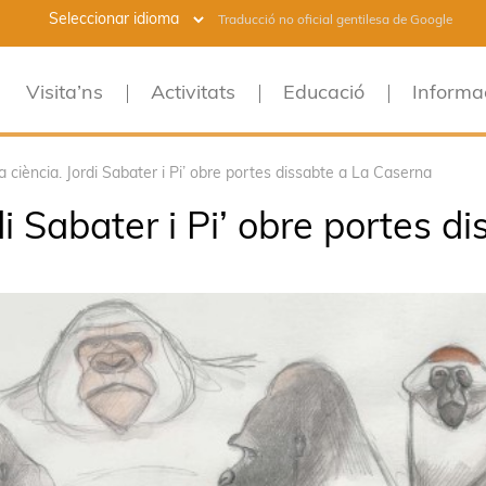
Traducció no oficial gentilesa de Google
Visita’ns
Activitats
Educació
Informa
la ciència. Jordi Sabater i Pi’ obre portes dissabte a La Caserna
rdi Sabater i Pi’ obre portes 