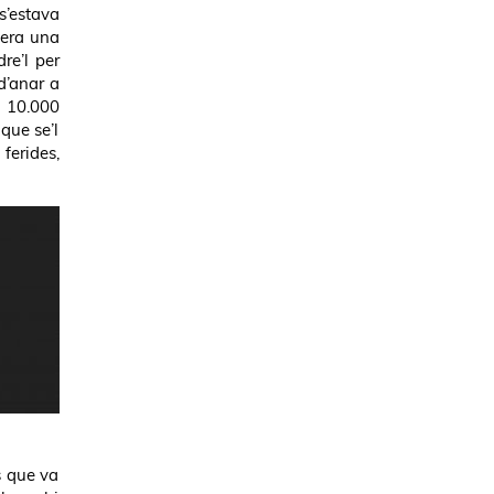
s’estava
 era una
re’l per
d’anar a
r 10.000
que se’l
 ferides,
s que va