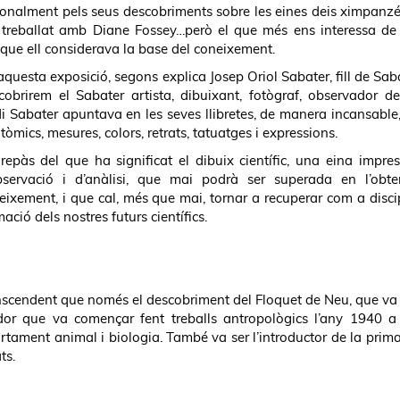
acionalment pels seus descobriments sobre les eines deis ximpanzé
r treballat amb Diane Fossey…però el que més ens interessa de
, que ell considerava la base del coneixement.
aquesta exposició, segons explica Josep Oriol Sabater, fill de Saba
cobrirem el Sabater artista, dibuixant, fotògraf, observador del
di Sabater apuntava en les seves llibretes, de manera incansable
tòmics, mesures, colors, retrats, tatuatges i expressions.
repàs del que ha significat el dibuix científic, una eina impres
bservació i d’anàlisi, que mai podrà ser superada en l’obte
eixement, i que cal, més que mai, tornar a recuperar com a disci
ació dels nostres futurs científics.
ranscendent que només el descobriment del Floquet de Neu, que va
gador que va començar fent treballs antropològics l’any 1940 
ortament animal i biologia. També va ser l’introductor de la prima
ts.