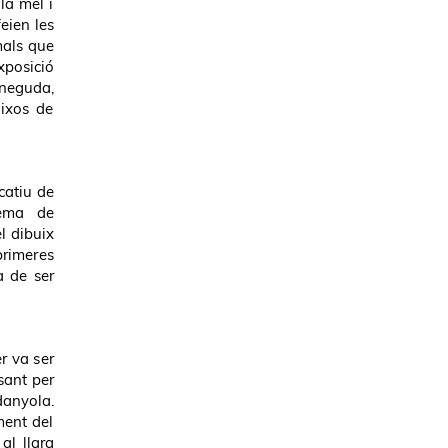
la mel i
eien les
mals que
xposició
oneguda,
uixos de
catiu de
tema de
el dibuix
rimeres
a de ser
r va ser
sant per
danyola.
ment del
al llarg