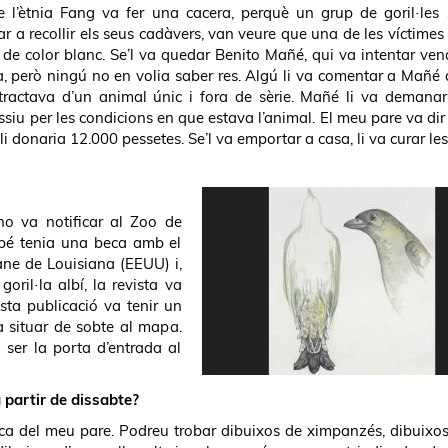
 l’ètnia Fang va fer una cacera, perquè un grup de goril·les 
r a recollir els seus cadàvers, van veure que una de les víctimes
 de color blanc. Se’l va quedar Benito Mañé, qui va intentar vend
na, però ningú no en volia saber res. Algú li va comentar a Mañé 
 tractava d’un animal únic i fora de sèrie. Mañé li va demana
ssiu per les condicions en que estava l’animal. El meu pare va dir 
i donaria 12.000 pessetes. Se’l va emportar a casa, li va curar les
ho va notificar al Zoo de
mbé tenia una beca amb el
ane de Louisiana (EEUU) i,
ril·la albí, la revista va
esta publicació va tenir un
a situar de sobte al mapa.
 ser la porta d’entrada al
 partir de dissabte?
rca del meu pare. Podreu trobar dibuixos de ximpanzés, dibuixo