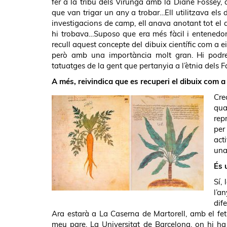
fer a la tribu dels Virunga amb la Diane Fossey,
que van trigar un any a trobar…Ell utilitzava els
investigacions de camp, ell anava anotant tot el
hi trobava…Suposo que era més fàcil i entenedor 
recull aquest concepte del dibuix científic com a 
però amb una importància molt gran. Hi podrem
tatuatges de la gent que pertanyia a l’ètnia dels 
A més, reivindica que es recuperi el dibuix com a 
Cre
qua
rep
per
act
una
És 
Sí,
l’a
dif
Ara estarà a La Caserna de Martorell, amb el fet
meu pare. La Universitat de Barcelona, on hi ha t