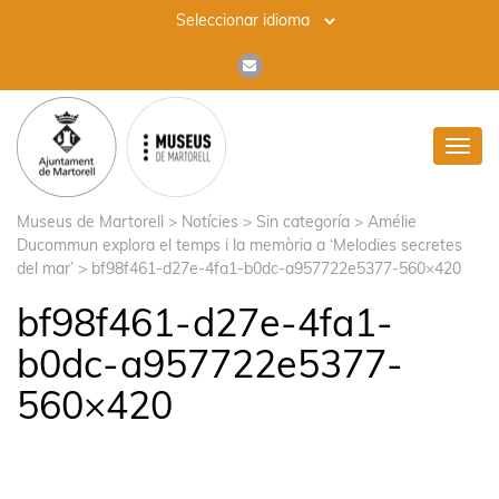
Toggl
navig
Museus de Martorell
>
Notícies
>
Sin categoría
>
Amélie
Ducommun explora el temps i la memòria a ‘Melodies secretes
del mar’
>
bf98f461-d27e-4fa1-b0dc-a957722e5377-560×420
bf98f461-d27e-4fa1-
b0dc-a957722e5377-
560×420