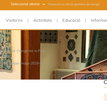
Traducció no oficial gentilesa de Google
Visita’ns
Activitats
Educació
Informa
raph.Please change me in Page >
Subtitle
>
WhatsApp-Image-2019-08-
C