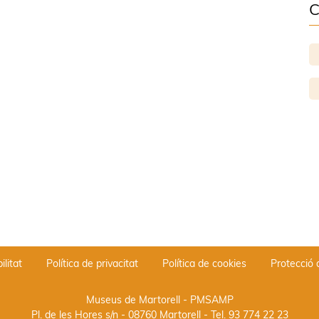
C
ilitat
Política de privacitat
Política de cookies
Protecció
Museus de Martorell - PMSAMP
Pl. de les Hores s/n - 08760 Martorell
- Tel.
93 774 22 23