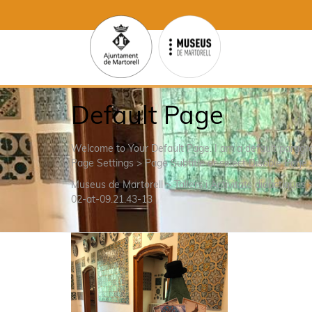
Default Page
Welcome to Your Default Page. I am a default parag
Page Settings > Page Subtitle or select Disable Page 
Museus de Martorell
>
Tallers i Activitats didàctiques
02-at-09.21.43-13