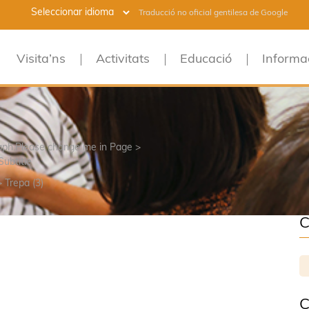
Traducció no oficial gentilesa de Google
Visita’ns
Activitats
Educació
Informa
raph.Please change me in Page >
Subtitle
>
Trepa (3)
C
C