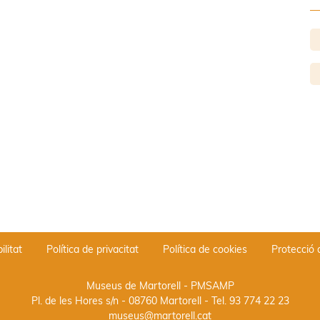
ilitat
Política de privacitat
Política de cookies
Protecció
Museus de Martorell - PMSAMP
Pl. de les Hores s/n - 08760 Martorell
- Tel.
93 774 22 23
museus@martorell.cat