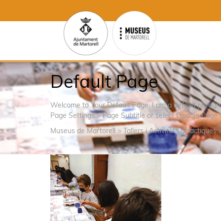
Default Page
Welcome to Your Default Page. I am a default parag
Page Settings > Page Subtitle or select Disable Page 
Museus de Martorell
>
Tallers i Activitats didàctiques