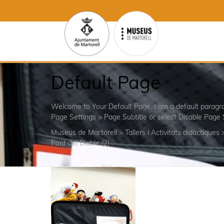
Default Page
Welcome to Your Default Page. I am a default parag
Page Settings > Page Subtitle or select Disable Page 
Museus de Martorell
>
Tallers i Activitats didàctiques
Pont del Diable (2)