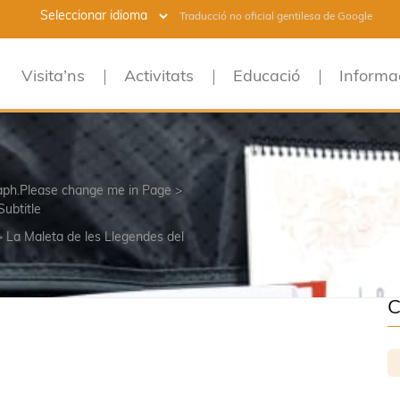
Traducció no oficial gentilesa de Google
Visita’ns
Activitats
Educació
Informa
raph.Please change me in Page >
Subtitle
>
La Maleta de les Llegendes del
C