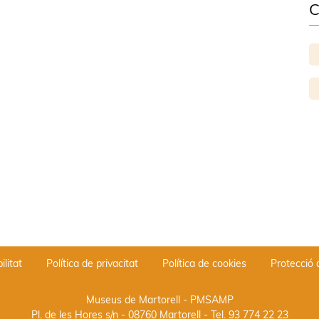
C
ilitat
Política de privacitat
Política de cookies
Protecció
Museus de Martorell - PMSAMP
Pl. de les Hores s/n - 08760 Martorell
- Tel.
93 774 22 23