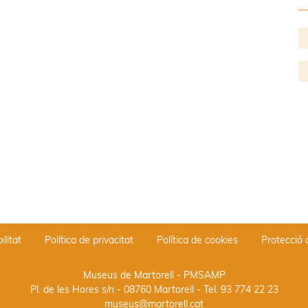
ilitat
Política de privacitat
Política de cookies
Protecció
Museus de Martorell - PMSAMP
Pl. de les Hores s/n - 08760 Martorell
- Tel.
93 774 22 23
museus@martorell.cat