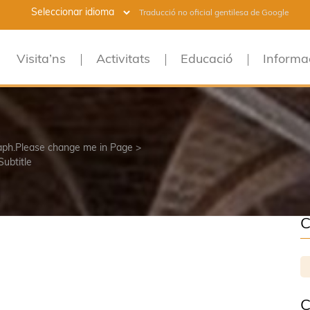
Traducció no oficial gentilesa de Google
Visita’ns
Activitats
Educació
Informa
raph.Please change me in Page >
Subtitle
C
C