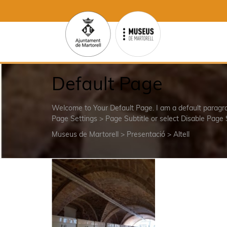
Default Page
Welcome to Your Default Page. I am a default parag
Page Settings > Page Subtitle or select Disable Page 
Museus de Martorell
>
Presentació
>
Altell