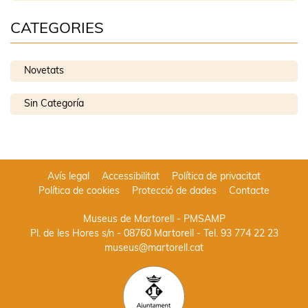
CATEGORIES
Novetats
Sin Categoría
Avís legal
Accessibilitat
Política de privacitat
Política de cookies
Protecció de dades
Contacte
Museus de Martorell - PMSAMP
Pl. de les Hores s/n - 08760 Martorell
- Tel.
93 774 22 23
museus@martorell.cat