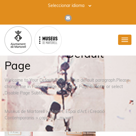
Toggl
navig
Default
Page
Welcome to Your Default Page. I am a default paragraph.Please
change me in Page > Page Settings > Page Subtitle or select
Disable Page Subtitle
Museus de Martorell
>
Muxart, Espai d’Art i Creació
Contemporanis
>
capc_hist_muxart