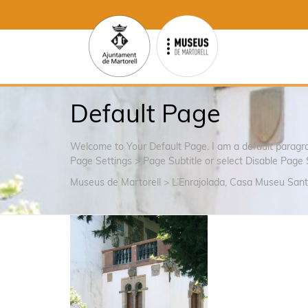
Default Page
Welcome to Your Default Page. I am a default parag
Page Settings > Page Subtitle or select Disable Page 
Museus de Martorell
>
L’Enrajolada, Casa Museu San