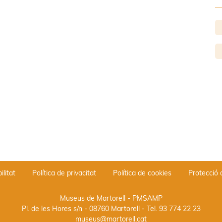
ilitat
Política de privacitat
Política de cookies
Protecció
Museus de Martorell - PMSAMP
Pl. de les Hores s/n - 08760 Martorell
- Tel.
93 774 22 23
museus@martorell.cat