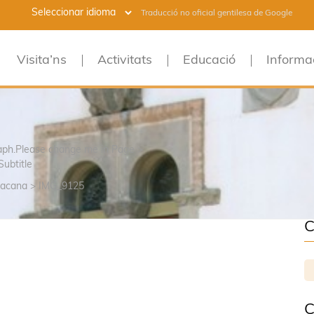
Traducció no oficial gentilesa de Google
Visita’ns
Activitats
Educació
Informa
raph.Please change me in Page >
Subtitle
tacana
>
IMG_9125
C
C