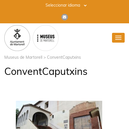
Toggl
navig
Museus de Martorell
>
ConventCaputxins
ConventCaputxins