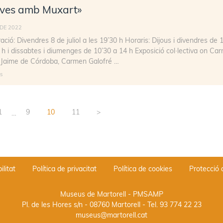
ves amb Muxart»
 DE 2022
ació: Divendres 8 de juliol a les 19’30 h Horaris: Dijous i divendres de 
 h i dissabtes i diumenges de 10’30 a 14 h Exposició col·lectiva on Ca
 Jaime de Córdoba, Carmen Galofré …
s
1
9
10
11
>
…
ilitat
Política de privacitat
Política de cookies
Protecció
Museus de Martorell - PMSAMP
Pl. de les Hores s/n - 08760 Martorell
- Tel.
93 774 22 23
museus@martorell.cat