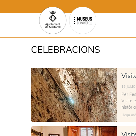
CELEBRACIONS
Visit
19 JULIO
Per Fes
Visita 
històri
Llegir mé
Visit