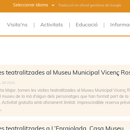
Traducció no oficial gentilesa de Google
Visita’ns
Activitats
Educació
Informa
es teatralitzades al Museu Municipal Vicenç Ro
L DE 2022
ta Major, tornen les visites teatralitzades al Museu Municipal Vicenç R
el museu de la mà d'algun dels personatges que han format part de la
a. Activitat gratuïta amb aforament limitat. Imprescindible reserva prèvi
s
es teatralitzades a L’Enrajolada, Casa Museu