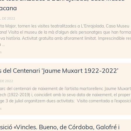
acana
L DE 2022
ta Major, tornen les visites teatralitzades a L'Enrajolada, Casa Museu
na! Visita el museu de la mà d'algun dels personatges que han forma
eva història. Activitat gratuïta amb aforament limitat. Imprescindible re
a …
s
s del Centenari ‘Jaume Muxart 1922-2022’
 DE 2022
arc del centenari de naixement de l’artista martorellenc Jaume Muxart
h (1922-2019) i, coincidint amb la seva data de naixement, el proper
e 3 de juliol organitzem dues activitats: Visita comentada a l’exposic
s
ició «Vincles. Bueno, de Córdoba, Galofré i