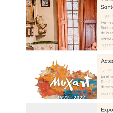
Sant
19 JULIO
Per Fes
Santaca
de la s
prèvia 
Llegir mé
Acte
1 JULIOL
En el m
Domènec
diumeng
Llegir mé
Expos