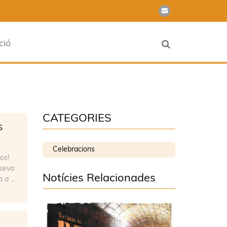
ció
CATEGORIES
s
Celebracions
os!
 seva
Notícies Relacionades
a a …