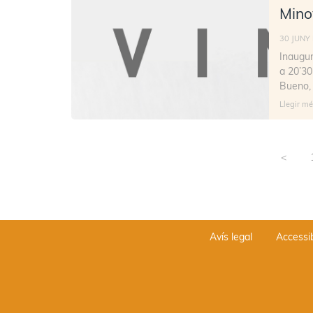
Mino
30 JUNY
Inaugur
a 20’30
Bueno,
Llegir mé
<
Avís legal
Accessib