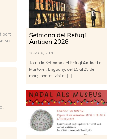
t part
Setmana del Refugi
serva
Antiaeri 2026
18 MARÇ 2026
Torna la Setmana del Refugi Antiaeri a
Martorell. Enguany, del 19 al 29 de
març, podreu visitar […]
 i
ió …