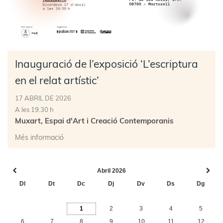
Inauguració de l’exposició ‘L’escriptura
en el relat artístic’
17 ABRIL DE 2026
A les 19.30 h
Muxart, Espai d'Art i Creació Contemporanis
Més informació
Abril 2026
Dl
Dt
Dc
Dj
Dv
Ds
Dg
1
2
3
4
5
6
7
8
9
10
11
12