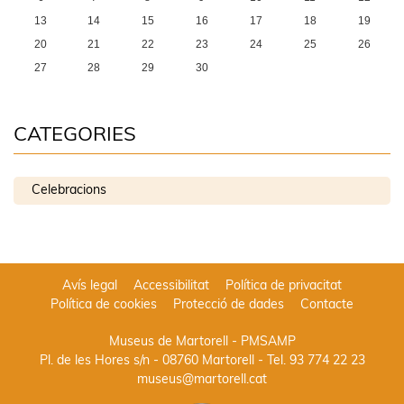
13
14
15
16
17
18
19
20
21
22
23
24
25
26
27
28
29
30
CATEGORIES
Celebracions
Avís legal
Accessibilitat
Política de privacitat
Política de cookies
Protecció de dades
Contacte
Museus de Martorell - PMSAMP
Pl. de les Hores s/n - 08760 Martorell
- Tel.
93 774 22 23
museus@martorell.cat