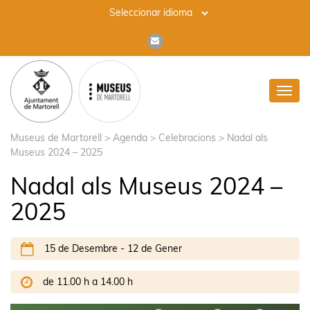
Toggl
navig
Museus de Martorell
>
Agenda
>
Celebracions
>
Nadal als
Museus 2024 – 2025
Nadal als Museus 2024 –
2025
15 de Desembre - 12 de Gener
de 11.00 h a 14.00 h